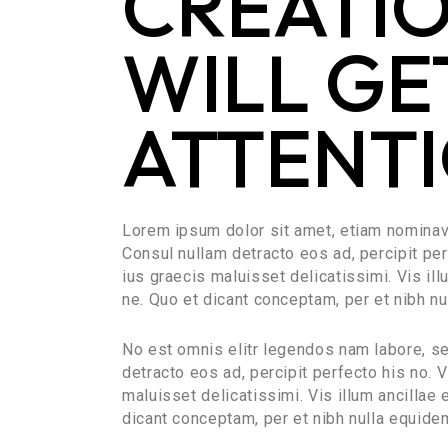
CREATI
WILL GE
ATTENT
Lorem ipsum dolor sit amet, etiam nominav
Consul nullam detracto eos ad, percipit pe
ius graecis maluisset delicatissimi. Vis il
ne. Quo et dicant conceptam, per et nibh n
No est omnis elitr legendos nam labore, s
detracto eos ad, percipit perfecto his no.
maluisset delicatissimi. Vis illum ancillae
dicant conceptam, per et nibh nulla equid