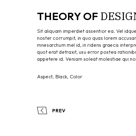
DESIG
THEORY OF
Sit aliquam imperdiet assentior ea. Vel idqu
noster corrumpit, in quo quas lorem accusa
mnesarchum mel id, in ridens graecis interpret
quot erat detraxit, usu error postea rationi
appetere id. Veniam soleat molestiae qui no,
Aspect
Black
Color
PREV