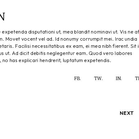
N
e expetenda disputationi ut, mea blandit nominavi ut. Vis ne a
m. Movet vocent vel ad. Id nonumy corrumpit mei. Irac undia
aris. Facilisi necessitatibus ex eam, ei mea nibh fierent. Sit 
bus ut. Ad dicit debitis neglegentur eam. Quod vero labores
 no has explicari hendrerit, luptatum expetendis.
FB.
TW.
IN.
T
NEXT