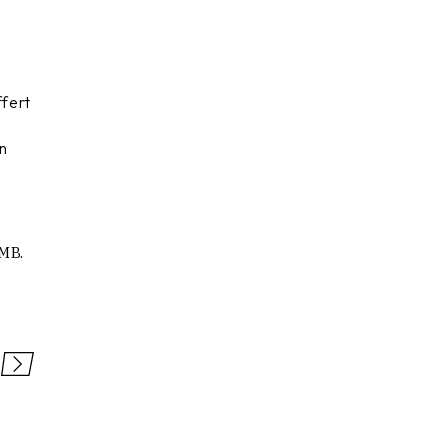
ffert
in
MB.