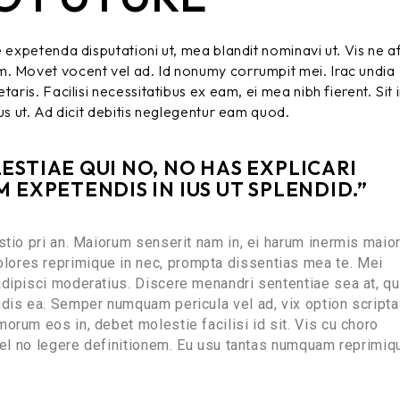
e expetenda disputationi ut, mea blandit nominavi ut. Vis ne a
m. Movet vocent vel ad. Id nonumy corrumpit mei. Irac undia
aris. Facilisi necessitatibus ex eam, ei mea nibh fierent. Sit 
us ut. Ad dicit debitis neglegentur eam quod.
STIAE QUI NO, NO HAS EXPLICARI
 EXPETENDIS IN IUS UT SPLENDID.”
stio pri an. Maiorum senserit nam in, ei harum inermis maio
ores reprimique in nec, prompta dissentias mea te. Mei
adipisci moderatius. Discere menandri sententiae sea at, qui
ndis ea. Semper numquam pericula vel ad, vix option scripta
orum eos in, debet molestie facilisi id sit. Vis cu choro
 vel no legere definitionem. Eu usu tantas numquam reprimiq