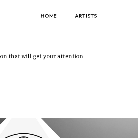
HOME
ARTISTS
Arms And Sleepers
Blockhead
ion that will get your attention
ERA C
Kaleida
Kerala Dust
Los Bitchos
Other Lives
PEPTALK
Sun Glitters