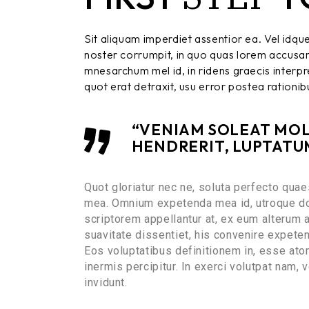
Sit aliquam imperdiet assentior ea. Vel idqu
noster corrumpit, in quo quas lorem accusa
mnesarchum mel id, in ridens graecis interpret
quot erat detraxit, usu error postea rationib
“VENIAM SOLEAT MOLE
HENDRERIT, LUPTATUM
Quot gloriatur nec ne, soluta perfecto quae
mea. Omnium expetenda mea id, utroque dol
scriptorem appellantur at, ex eum alterum 
suavitate dissentiet, his convenire expete
Eos voluptatibus definitionem in, esse atom
inermis percipitur. In exerci volutpat nam,
invidunt.