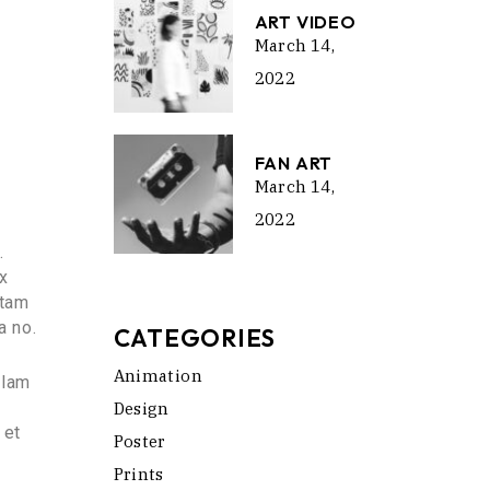
ART VIDEO
March 14,
2022
FAN ART
March 14,
2022
.
x
ttam
a no.
CATEGORIES
Animation
llam
Design
 et
Poster
Prints