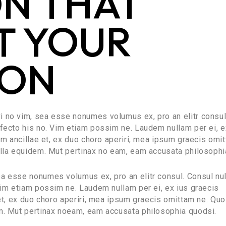
ON THAT
T YOUR
ION
i no vim, sea esse nonumes volumus ex, pro an elitr consul
rfecto his no. Vim etiam possim ne. Laudem nullam per ei, e
lum ancillae et, ex duo choro aperiri, mea ipsum graecis omi
ulla equidem. Mut pertinax no eam, eam accusata philosophi
ea esse nonumes volumus ex, pro an elitr consul. Consul nu
 Vim etiam possim ne. Laudem nullam per ei, ex ius graecis
 et, ex duo choro aperiri, mea ipsum graecis omittam ne. Quo
em. Mut pertinax noeam, eam accusata philosophia quodsi.