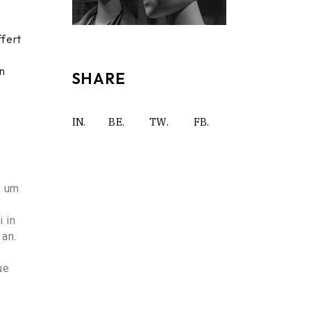
ffert
in
SHARE
IN.
BE.
TW.
FB.
r um
 in
 an.
ue