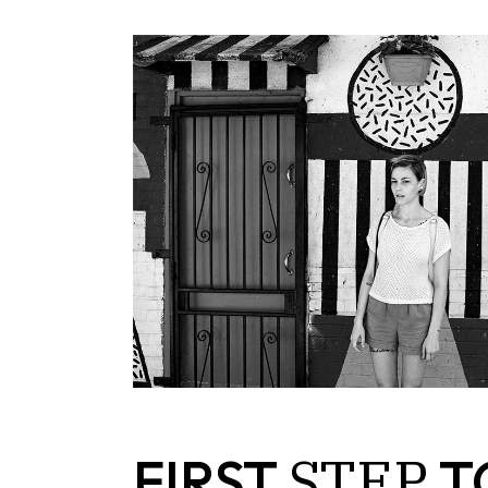
STEP
FIRST
T