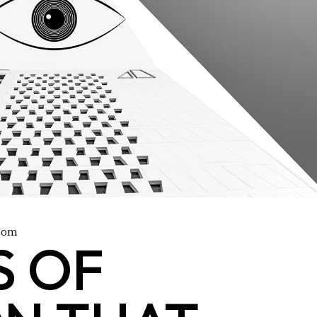
.com
S OF