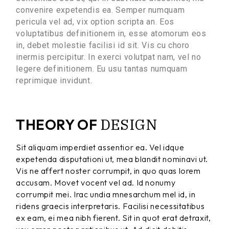
convenire expetendis ea. Semper numquam
pericula vel ad, vix option scripta an. Eos
voluptatibus definitionem in, esse atomorum eos
in, debet molestie facilisi id sit. Vis cu choro
inermis percipitur. In exerci volutpat nam, vel no
legere definitionem. Eu usu tantas numquam
reprimique invidunt.
DESIGN
THEORY OF
Sit aliquam imperdiet assentior ea. Vel idque
expetenda disputationi ut, mea blandit nominavi ut.
Vis ne affert noster corrumpit, in quo quas lorem
accusam. Movet vocent vel ad. Id nonumy
corrumpit mei. Irac undia mnesarchum mel id, in
ridens graecis interpretaris. Facilisi necessitatibus
ex eam, ei mea nibh fierent. Sit in quot erat detraxit,