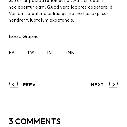
usu error postea rationibus ut. Ad dicit debitis
neglegentur eam. Quod vero labores appetere id.
Veniam soleat molestiae qui no, no has explicari
hendrerit, luptatum expetendis.
Book
Graphic
FB.
TW.
IN.
TMB.
PREV
NEXT
3 COMMENTS